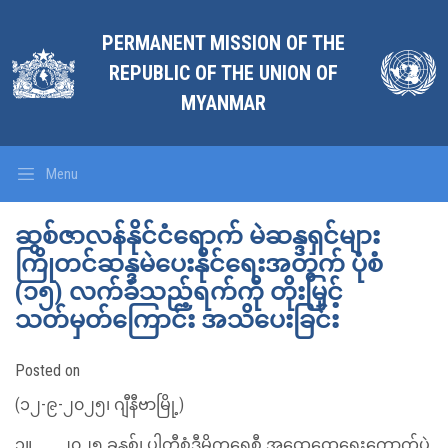
PERMANENT MISSION OF THE
REPUBLIC OF THE UNION OF
MYANMAR
Menu
ဆွစ်ဇာလန်နိုင်ငံရောက် မဲဆန္ဒရှင်များ
ကြိုတင်ဆန္ဒမဲပေးနိုင်ရေးအတွက် ပုံစံ
(၁၅) လက်ခံသည့်ရက်ကို တိုးမြှင့်
သတ်မှတ်ကြောင်း အသိပေးခြင်း
Posted on
(၁၂-၉-၂၀၂၅၊ ဂျီနီဗာမြို့)
၁။ ၂၀၂၅ ခုနှစ်၊ ပါတီစုံဒီမိုကရေစီ အထွေထွေရွေးကောက်ပွဲ