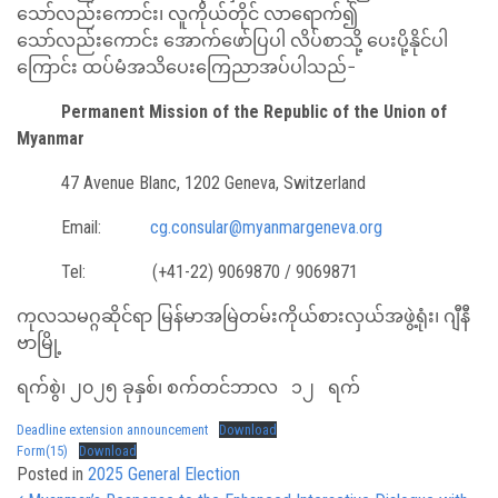
သော်လည်းကောင်း၊ လူကိုယ်တိုင် လာရောက်၍
သော်လည်းကောင်း အောက်ဖော်ပြပါ လိပ်စာသို့ ပေးပို့နိုင်ပါ
ကြောင်း ထပ်မံအသိပေးကြေညာအပ်ပါသည်−
Permanent Mission of the Republic of the Union of
Myanmar
47 Avenue Blanc, 1202 Geneva, Switzerland
Email:
cg.consular@myanmargeneva.org
Tel: (+41-22) 9069870 / 9069871
ကုလသမဂ္ဂဆိုင်ရာ မြန်မာအမြဲတမ်းကိုယ်စားလှယ်အဖွဲ့ရုံး၊ ဂျီနီ
ဗာမြို့
ရက်စွဲ၊ ၂၀၂၅ ခုနှစ်၊ စက်တင်ဘာလ ၁၂ ရက်
Deadline extension announcement
Download
Form(15)
Download
Posted in
2025 General Election