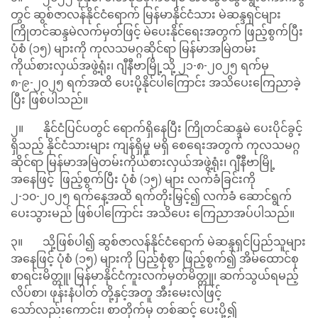
တွင် ဆွစ်ဇာလန်နိုင်ငံရောက် မြန်မာနိုင်ငံသား မဲဆန္ဒရှင်များ
ကြိုတင်ဆန္ဒမဲလက်မှတ်ဖြင့် မဲပေးနိုင်ရေးအတွက် ဖြည့်စွက်ပြီး
ပုံစံ (၁၅) များကို ကုလသမဂ္ဂဆိုင်ရာ မြန်မာအမြဲတမ်း
ကိုယ်စားလှယ်အဖွဲ့ရုံး၊ ဂျီနီဗာမြို့သို့ ၂၁-၈-၂၀၂၅ ရက်မှ
၈-၉-၂၀၂၅ ရက်အထိ ပေးပို့နိုင်ပါကြောင်း အသိပေးကြေညာခဲ့
ပြီး ဖြစ်ပါသည်။
၂။ နိုင်ငံပြင်ပတွင် ရောက်ရှိနေပြီး ကြိုတင်ဆန္ဒမဲ ပေးပိုင်ခွင့်
ရှိသည့် နိုင်ငံသားများ ကျန်ရှိမှု မရှိ စေရေးအတွက် ကုလသမဂ္ဂ
ဆိုင်ရာ မြန်မာအမြဲတမ်းကိုယ်စားလှယ်အဖွဲ့ရုံး၊ ဂျီနီဗာမြို့
အနေဖြင့် ဖြည့်စွက်ပြီး ပုံစံ (၁၅) များ လက်ခံခြင်းကို
၂-၁၀-၂၀၂၅ ရက်နေ့အထိ ရက်တိုးမြှင့်၍ လက်ခံ ဆောင်ရွက်
ပေးသွားမည် ဖြစ်ပါကြောင်း အသိပေး ကြေညာအပ်ပါသည်။
၃။ သို့ဖြစ်ပါ၍ ဆွစ်ဇာလန်နိုင်ငံရောက် မဲဆန္ဒရှင်ပြည်သူများ
အနေဖြင့် ပုံစံ (၁၅) များကို ပြည့်စုံစွာ ဖြည့်စွက်၍ အိမ်ထောင်စု
စာရင်းမိတ္တူ၊ မြန်မာနိုင်ငံကူးလက်မှတ်မိတ္တူ၊ ဆက်သွယ်ရမည့်
လိပ်စာ၊ ဖုန်းနံပါတ် တို့နှင့်အတူ အီးမေးလ်ဖြင့်
သော်လည်းကောင်း၊ စာတိုက်မှ တစ်ဆင့် ပေးပို့၍