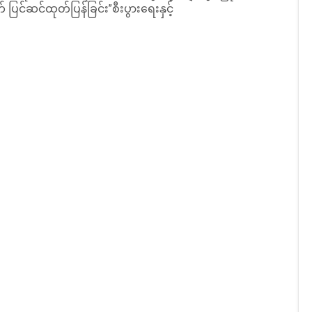
င်ဆင်ထုတ်ပြန်ခြင်း”စီးပွားရေးနှင့်