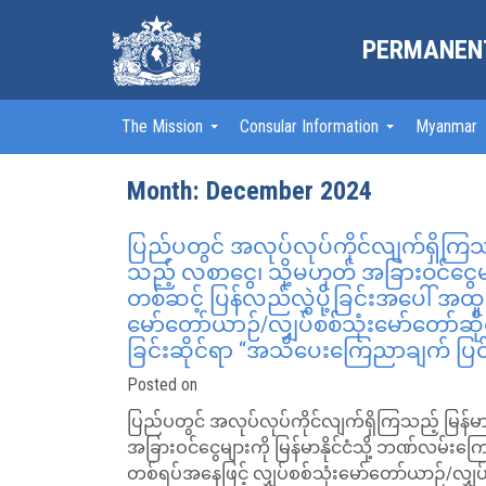
PERMANENT
The Mission
Consular Information
Myanmar
Month:
December 2024
ပြည်ပတွင် အလုပ်လုပ်ကိုင်လျက်ရှိကြသည့်
သည့် လစာငွေ၊ သို့မဟုတ် အခြားဝင်ငွေမျာ
တစ်ဆင့် ပြန်လည်လွှဲပို့ခြင်းအပေါ် အထ
မော်တော်ယာဉ်/လျှပ်စစ်သုံးမော်တော်ဆိုင
ခြင်းဆိုင်ရာ “အသိပေးကြေညာချက် ပြင်
Posted on
ပြည်ပတွင် အလုပ်လုပ်ကိုင်လျက်ရှိကြသည့် မြန်မာနိ
အခြားဝင်ငွေများကို မြန်မာနိုင်ငံသို့ ဘဏ်လမ်းကြ
တစ်ရပ်အနေဖြင့် လျှပ်စစ်သုံးမော်တော်ယာဉ်/လျှပ်စစ