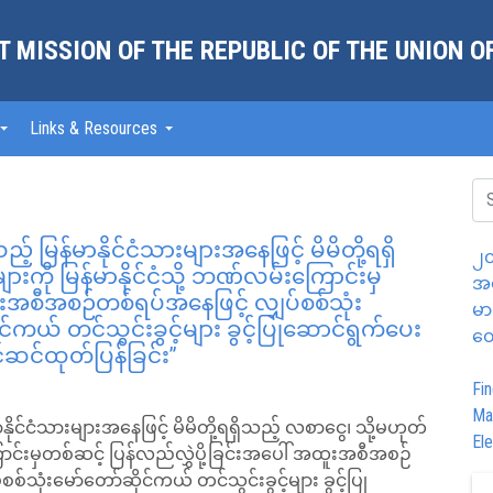
 MISSION OF THE REPUBLIC OF THE UNION 
Links & Resources
 မြန်မာနိုင်ငံသားများအနေဖြင့် မိမိတို့ရရှိ
၂၀
းကို မြန်မာနိုင်ငံသို့ ဘဏ်လမ်းကြောင်းမှ
အထ
ူးအစီအစဉ်တစ်ရပ်အနေဖြင့် လျှပ်စစ်သုံး
မာ
်ကယ် တင်သွင်းခွင့်များ ခွင့်ပြုဆောင်ရွက်ပေး
တွ
ဆင်ထုတ်ပြန်ခြင်း”
Fin
Ma
ုင်ငံသားများအနေဖြင့် မိမိတို့ရရှိသည့် လစာငွေ၊ သို့မဟုတ်
Ele
ောင်းမှတစ်ဆင့် ပြန်လည်လွှဲပို့ခြင်းအပေါ် အထူးအစီအစဉ်
်သုံးမော်တော်ဆိုင်ကယ် တင်သွင်းခွင့်များ ခွင့်ပြု