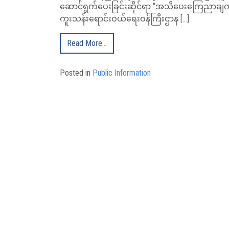
ဆောင်ရွက်ပေးခြင်းဆိုင်ရာ “အသိပေးကြေညာချက် ပြ
ကူးသန်းရောင်းဝယ်ရေးဝန်ကြီးဌာန […]
Read More…
Posted in
Public Information