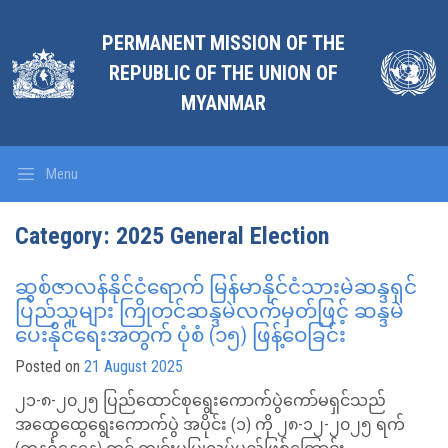
PERMANENT MISSION OF THE
REPUBLIC OF THE UNION OF
MYANMAR
Menu
Category:
2025 General Election
ဆွစ်ဇာလန်နိုင်ငံရောက် မြန်မာနိုင်ငံသားမဲဆန္ဒရှင်
ပြည်သူများ ကြိုတင်ဆန္ဒမဲလက်မှတ်ဖြင့် ဆန္ဒမဲ
ပေးနိုင်ရေးအတွက် ပုံစံ (၁၅) ဖြန့်ဝေခြင်း
Posted on
21 August 2025
၂၁-၈-၂၀၂၅ ပြည်ထောင်စုရွေးကောက်ပွဲကော်မရှင်သည်
အထွေထွေရွေးကောက်ပွဲ အပိုင်း (၁) ကို ၂၈-၁၂-၂၀၂၅ ရက်