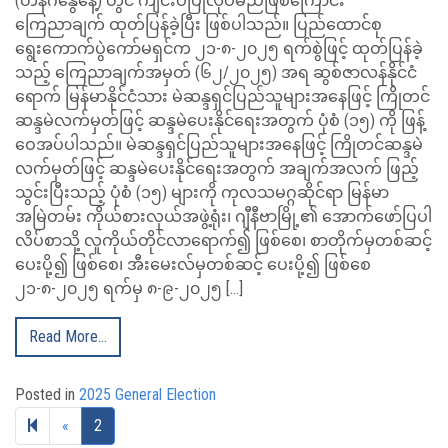
(တနင်္ဂနွေနေ့) တွင် ကျင်းပပြုလုပ်မည်ဖြစ်ကြောင်း
ကြေညာချက် ထုတ်ပြန်ခဲ့ပြီး ဖြစ်ပါသည်။ ပြည်ထောင်စု
ရွေးကောက်ပွဲကော်မရှင်က ၂၁-၈-၂၀၂၅ ရက်စွဲဖြင့် ထုတ်ပြန်ခဲ့
သည့် ကြေညာချက်အမှတ် (၆၂/၂၀၂၅) အရ ဆွစ်ဇာလန်နိုင်ငံ
ရောက် မြန်မာနိုင်ငံသား မဲဆန္ဒရှင်ပြည်သူများအနေဖြင့် ကြိုတင်
ဆန္ဒမဲလက်မှတ်ဖြင့် ဆန္ဒမဲပေးနိုင်ရေးအတွက် ပုံစံ (၁၅) ကို ဖြန့်
ဝေအပ်ပါသည်။ မဲဆန္ဒရှင်ပြည်သူများအနေဖြင့် ကြိုတင်ဆန္ဒမဲ
လက်မှတ်ဖြင့် ဆန္ဒမဲပေးနိုင်ရေးအတွက် အချက်အလက် ဖြည့်
သွင်းပြီးသည့် ပုံစံ (၁၅) များကို ကုလသမဂ္ဂဆိုင်ရာ မြန်မာ
အမြဲတမ်း ကိုယ်စားလှယ်အဖွဲ့ရုံး၊ ဂျီနီဗာမြို့၏ အောက်ဖော်ပြပါ
လိပ်စာသို့ လူကိုယ်တိုင်လာရောက်၍ ဖြစ်စေ၊ စာတိုက်မှတစ်ဆင့်
ပေးပို့၍ ဖြစ်စေ၊ အီးမေးလ်မှတစ်ဆင့် ပေးပို့၍ ဖြစ်စေ
၂၁-၈-၂၀၂၅ ရက်မှ ၈-၉-၂၀၂၅ […]
Read More…
Posted in
2025 General Election
Previous page
«
2