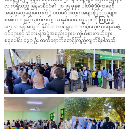
လျက်ရှိသည့် မြန်မာနိုင်ငံ၏ ၂၀၂၅ ခုနှစ် ပါတီစုံဒီမိုကရေစီ
အထွေထွေရွေးကောက်ပွဲ ပထမပိုင်းတွင် အများပြည်သူများ
စနစ်တကျနှင့် လွတ်လပ်စွာ ဆန္ဒမဲပေးနေမှုများကို ကြည့်ရှု
လေ့လာရန်အတွက် နိုင်ငံတကာရွေးကောက်ပွဲလေ့လာရေးအဖွဲ့
ဝင်များနှင့် သံတမန်အဖွဲ့အစည်းများမှ ကိုယ်စားလှယ်များ
စုစုပေါင်း ၁၃၉ ဦး တက်ရောက်စောင့်ကြည့်လျက်ရှိပါသည်။