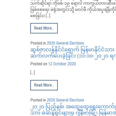
သက်ဆိုင်ရာ ကိုဗစ်-၁၉ ရောဂါ ကာကွယ်တားဆီးရေ
ဖြစ်စေရေး မဲရုံအတွင်းသို့ မဝင်မီ ကိုယ်အပူချိန
စေခြင်း၊ […]
Read More…
Posted in
2020 General Elections
ဆွစ်ဇာလန်နိုင်ငံရောက် မြန်မာနိုင်ငံသား
ဆက်လက်ပေးခဲ့ခြင်း (၁၁-၁၀-၂၀၂၀ ရက
Posted on
12 October 2020
[…]
Read More…
Posted in
2020 General Elections
၂၀၂၀ ပြည့်နှစ်၊ အထွေထွေရွေးကောက်ပွဲအ
သား မဲဆန္ဒရှင်များမှ ဂျီနီဗာမြို့၊ မြန်မ