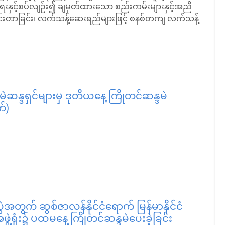
းနှင့်စပ်လျဉ်း၍ ချမှတ်ထားသော စည်းကမ်းများနှင့်အညီ
်တိုင်းတာခြင်း၊ လက်သန့်ဆေးရည်များဖြင့် စနစ်တကျ လက်သန့်
 မဲဆန္ဒရှင်များမှ ဒုတိယနေ့ ကြိုတင်ဆန္ဒမဲ
်)
တွက် ဆွစ်ဇာလန်နိုင်ငံရောက် မြန်မာနိုင်ငံ
ာအဖွဲ့ရုံး၌ ပထမနေ့ ကြိုတင်ဆန္ဒမဲပေးခဲ့ခြင်း