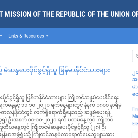
 MISSION OF THE REPUBLIC OF THE UNION 
Links & Resources
ဲဆန္ဒပေးပိုင်ခွင့်ရှိသူ မြန်မာနိုင်ငံသားများ
၂၀
အထ
မာ
တွ
ုင်ခွင့်ရှိသူ မြန်မာနိုင်ငံသားများ ကြိုတင်ဆန္ဒမဲပေးနိုင်ရေး
၀ ရက်နေ့နှင့် ၁၁-၁၀-၂၀၂၀ ရက်နေ့များတွင် နံနက် ၀၈၀၀ နာရီမှ
Fin
ွစ်ဇာလန်နိုင်ငံတွင် လက်ရှိရောက်ရှိနေသည့် ဆန္ဒမဲပေးရန်
Ma
သူ (၇၅) ဦးအနက် ၁၀-၁၀-၂၀၂၀ ရက် ပထမနေ့တွင် ကြိုတင်
Ele
ဒုတိယနေ့တွင် ကြိုတင်မဲဆန္ဒပေးပိုင်ခွင့်ရှိသူ (၂၈) ဦး
ြန်မာအဖွဲ့ရုံးသို့ ကြိုတင်ဆန္ဒမဲလာရောက်ပေးသူများအား