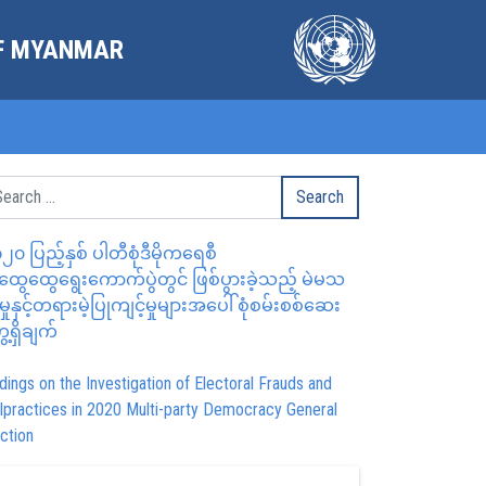
OF MYANMAR
၂၀ ပြည့်နှစ် ပါတီစုံဒီမိုကရေစီ
ွေထွေရွေးကောက်ပွဲတွင် ဖြစ်ပွားခဲ့သည့် မဲမသ
မှုနှင့်တရားမဲ့ပြုကျင့်မှုများအပေါ် စုံစမ်းစစ်ဆေး
ေ့ရှိချက်
dings on the Investigation of Electoral Frauds and
lpractices in 2020 Multi-party Democracy General
ction