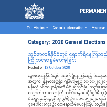
PERMANENT
The Mission
Consular Information
Myanmar
Category:
2020 General Elections
ဆွစ်ဇာလန်နိုင်ငံတွင် ရောက်ရှိနေကြသည့် မ
ကြိုတင်ဆန္ဒမဲပေးခဲ့ခြင်း
Posted on
12 October 2020
ဆွစ်ဇာလန်နိုင်ငံတွင် ရောက်ရှိနေကြသည့် မဲဆန္ဒပေးပိ
အတွက် မြန်မာအဖွဲ့ရုံး၊ ဂျီနီဗာမြို့၌ ၁၀-၁၀-၂၀၂
မွန်းလွဲ ၁၆၀၀ နာရီအထိ မဲရုံဖွင့်လှစ်ခဲ့ပါသည်။ ဆ
လျှောက်ထားသော ကြိုတင်မဲဆန္ဒပေးပိုင်ခွင့်ရှိ
မဲဆန္ဒပေးပိုင်ခွင့်ရှိသူ (၄၆) ဦး၊ ၁၁-၁၀-၂၀၂၀ ရက် 
စုစုပေါင်း (၇၄) ဦး လာရောက်မဲပေးခဲ့ကြပါသည်။ မ